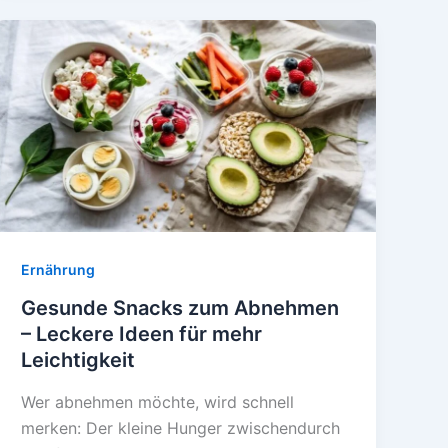
unterwegs
&
im
Büro
–
Energie
für
Zwischendurch
Ernährung
Gesunde Snacks zum Abnehmen
– Leckere Ideen für mehr
Leichtigkeit
Wer abnehmen möchte, wird schnell
merken: Der kleine Hunger zwischendurch