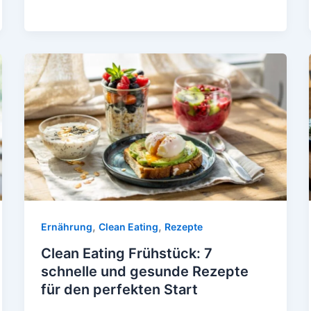
Rezepte
für
Energie
den
ganzen
Tag
,
,
Ernährung
Clean Eating
Rezepte
Clean Eating Frühstück: 7
schnelle und gesunde Rezepte
für den perfekten Start