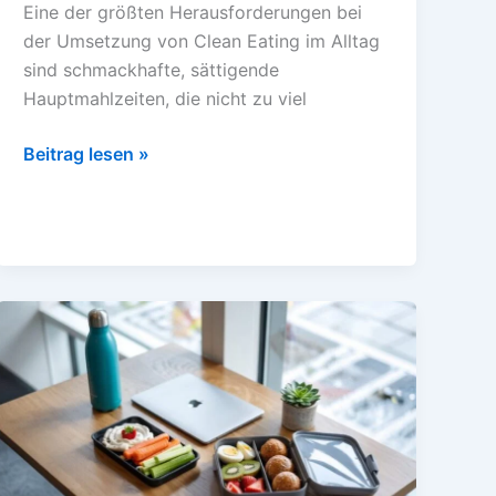
Eine der größten Herausforderungen bei
der Umsetzung von Clean Eating im Alltag
sind schmackhafte, sättigende
Hauptmahlzeiten, die nicht zu viel
Clean
Beitrag lesen »
Eating
Hauptgerichte:
10
Rezepte,
die
schnell
und
einfach
gelingen