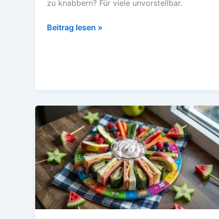
zu knabbern? Für viele unvorstellbar.
Gesunde
Beitrag lesen »
Snacks
für
den
Abend
–
Leicht
und
lecker
vorm
Fernseher