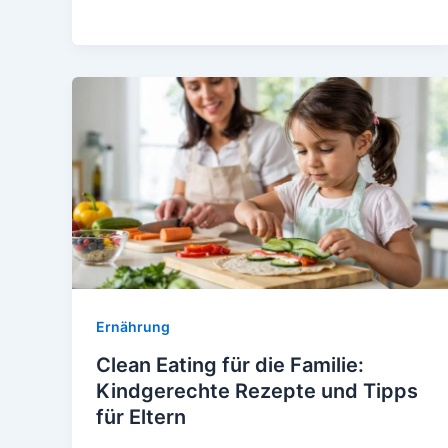
Grüner
Tee
&
Co.
für
deine
Gesundheit
Ernährung
Clean Eating für die Familie:
Kindgerechte Rezepte und Tipps
für Eltern