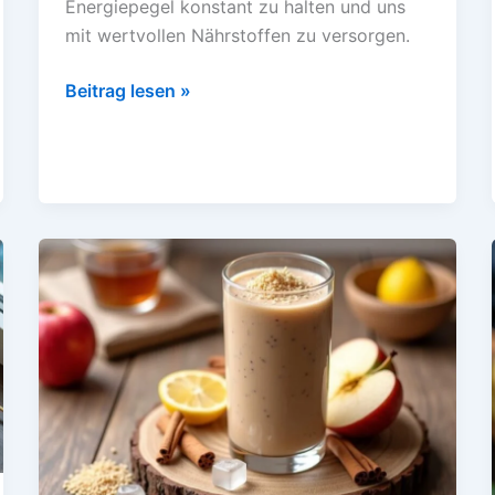
Energiepegel konstant zu halten und uns
mit wertvollen Nährstoffen zu versorgen.
Gesunde
Beitrag lesen »
Snacks
selber
machen
–
10
einfache
Rezepte
ohne
Zucker