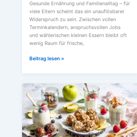
Gesunde Ernährung und Familienalltag – für
viele Eltern scheint das ein unauflösbarer
Widerspruch zu sein. Zwischen vollen
Terminkalendern, anspruchsvollen Jobs
und wählerischen kleinen Essern bleibt oft
wenig Raum für frische,
Clean
Beitrag lesen »
Eating
für
die
Familie:
Kindgerechte
Rezepte
und
Tipps
für