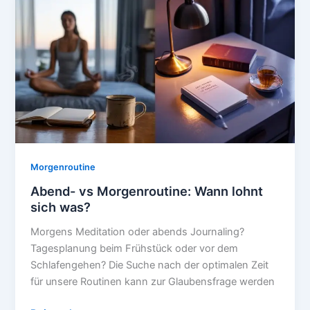
in
den
Tag
Morgenroutine
Abend- vs Morgenroutine: Wann lohnt
sich was?
Morgens Meditation oder abends Journaling?
Tagesplanung beim Frühstück oder vor dem
Schlafengehen? Die Suche nach der optimalen Zeit
für unsere Routinen kann zur Glaubensfrage werden