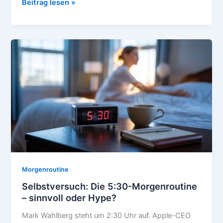
Abend-
Beitrag lesen »
vs
Morgenroutine:
Wann
lohnt
sich
was?
Morgenroutine
Selbstversuch: Die 5:30-Morgenroutine
– sinnvoll oder Hype?
Mark Wahlberg steht um 2:30 Uhr auf. Apple-CEO