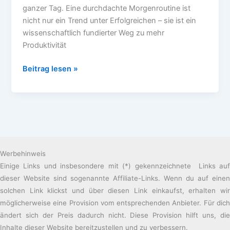
ganzer Tag. Eine durchdachte Morgenroutine ist
nicht nur ein Trend unter Erfolgreichen – sie ist ein
wissenschaftlich fundierter Weg zu mehr
Produktivität
Die
Beitrag lesen »
perfekte
Morgenroutine:
Dein
Start
in
einen
Werbehinweis
erfolgreichen
Einige Links und insbesondere mit (*) gekennzeichnete Links auf
Tag
dieser Website sind sogenannte Affiliate-Links. Wenn du auf einen
solchen Link klickst und über diesen Link einkaufst, erhalten wir
möglicherweise eine Provision vom entsprechenden Anbieter. Für dich
ändert sich der Preis dadurch nicht. Diese Provision hilft uns, die
Inhalte dieser Website bereitzustellen und zu verbessern.