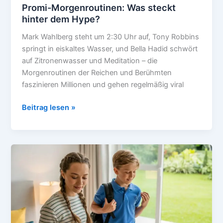
Promi-Morgenroutinen: Was steckt
hinter dem Hype?
Mark Wahlberg steht um 2:30 Uhr auf, Tony Robbins
springt in eiskaltes Wasser, und Bella Hadid schwört
auf Zitronenwasser und Meditation – die
Morgenroutinen der Reichen und Berühmten
faszinieren Millionen und gehen regelmäßig viral
Promi-
Beitrag lesen »
Morgenroutinen:
Was
steckt
hinter
dem
Hype?