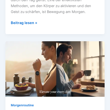
Methoden, um den Körper zu aktivieren und den
Geist zu schärfen, ist Bewegung am Morgen.
Workout
Beitrag lesen »
&
Bewegung:
Energie
für
den
ganzen
Tag
Morgenroutine