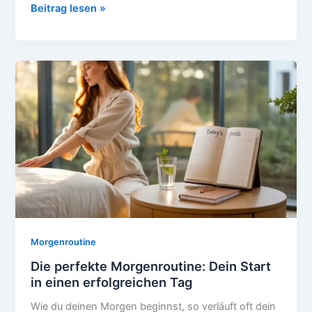
Meditation
Beitrag lesen »
am
Morgen:
Der
Schlüssel
zu
innerer
Klarheit
Morgenroutine
Die perfekte Morgenroutine: Dein Start
in einen erfolgreichen Tag
Wie du deinen Morgen beginnst, so verläuft oft dein