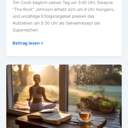
Tim Cook beginnt seinen Tag um 3:45 Uhr. Dwayne
“The Rock” Johnson erhebt sich um 4 Uhr morgens,
und unzählige Erfolgsratgeber preisen das
Aufstehen um 5:30 Uhr als Geheimrezept der
Superreichen.
Selbstversuch:
Beitrag lesen »
Die
5:30-
Morgenroutine
–
sinnvoll
oder
Hype?