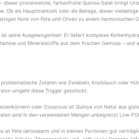
 dieser proteinreiche, farbenfrohe Quinoa-Salat bringt Urla
 Ob als Hauptmahlzeit oder als Beilage, dieser vielseitige
alzigen Note von Feta und Oliven zu einem harmonischen 
 ist seine Ausgewogenheit: Er liefert komplexe Kohlenhydra
itamine und Mineralstoffe aus dem frischen Gemüse – und all
ft problematische Zutaten wie Zwiebeln, Knoblauch oder Hül
sion umgeht diese Trigger geschickt:
eizenkörnern oder Couscous ist Quinoa von Natur aus gl
maten sind in den verwendeten Mengen unbegrenzt Low-FO
 ist Feta laktosearm und in kleinen Portionen gut verträgl
Frische Kräuter, Zitronenschale und -saft sowie Oregano lief