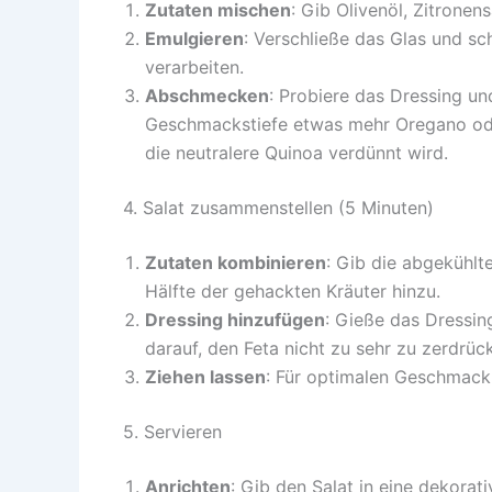
Zutaten mischen
: Gib Olivenöl, Zitronen
Emulgieren
: Verschließe das Glas und sc
verarbeiten.
Abschmecken
: Probiere das Dressing u
Geschmackstiefe etwas mehr Oregano od
die neutralere Quinoa verdünnt wird.
4. Salat zusammenstellen (5 Minuten)
Zutaten kombinieren
: Gib die abgekühlt
Hälfte der gehackten Kräuter hinzu.
Dressing hinzufügen
: Gieße das Dressin
darauf, den Feta nicht zu sehr zu zerdrüc
Ziehen lassen
: Für optimalen Geschmack
5. Servieren
Anrichten
: Gib den Salat in eine dekorati