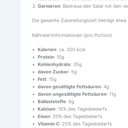
Garnieren
: Bestreue den Salat mit den re
Die gesamte Zubereitungszeit beträgt etwa 
Nährwertinformationen (pro Portion)
Kalorien
: ca. 320 kcal
Protein
: 10g
Kohlenhydrate
: 35g
davon Zucker
: 5g
Fett
: 15g
davon gesättigte Fettsäuren
: 4g
davon ungesättigte Fettsäuren
: 11g
Ballaststoffe
: 6g
Kalzium
: 15% des Tagesbedarfs
Eisen
: 20% des Tagesbedarfs
Vitamin C
: 25% des Tagesbedarfs