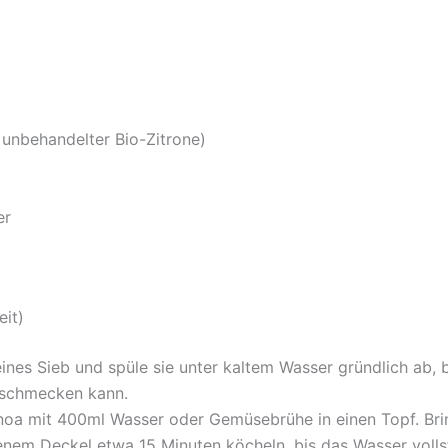
 unbehandelter Bio-Zitrone)
er
eit)
feines Sieb und spüle sie unter kaltem Wasser gründlich ab, 
r schmecken kann.
noa mit 400ml Wasser oder Gemüsebrühe in einen Topf. Brin
enem Deckel etwa 15 Minuten köcheln, bis das Wasser voll