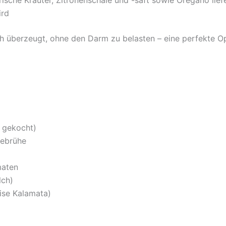
ird
h überzeugt, ohne den Darm zu belasten – eine perfekte Opt
 gekocht)
ebrühe
maten
lch)
ise Kalamata)