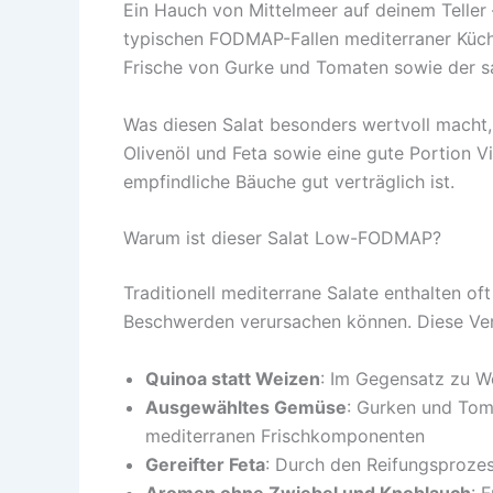
Ein Hauch von Mittelmeer auf deinem Teller –
typischen FODMAP-Fallen mediterraner Küche.
Frische von Gurke und Tomaten sowie der s
Was diesen Salat besonders wertvoll macht,
Olivenöl und Feta sowie eine gute Portion V
empfindliche Bäuche gut verträglich ist.
Warum ist dieser Salat Low-FODMAP?
Traditionell mediterrane Salate enthalten o
Beschwerden verursachen können. Diese Ver
Quinoa statt Weizen
: Im Gegensatz zu W
Ausgewähltes Gemüse
: Gurken und To
mediterranen Frischkomponenten
Gereifter Feta
: Durch den Reifungsprozess
Aromen ohne Zwiebel und Knoblauch
: 