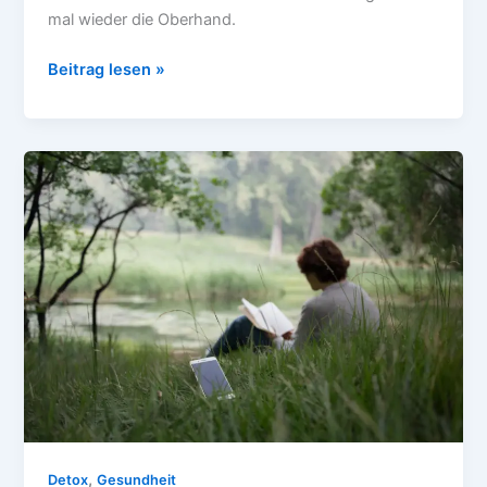
mal wieder die Oberhand.
Gemeinsam
Beitrag lesen »
stark
–
So
motiviert
dich
soziale
Unterstützung
beim
Sport
,
Detox
Gesundheit