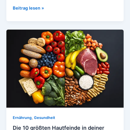
Die
Beitrag lesen »
Darm-
Haut-
Verbindung:
Wie
Probiotika
deine
Hautprobleme
lösen
,
Ernährung
Gesundheit
Die 10 größten Hautfeinde in deiner