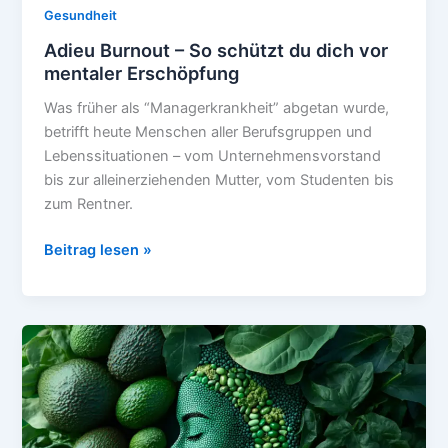
Gesundheit
Adieu Burnout – So schützt du dich vor
mentaler Erschöpfung
Was früher als “Managerkrankheit” abgetan wurde,
betrifft heute Menschen aller Berufsgruppen und
Lebenssituationen – vom Unternehmensvorstand
bis zur alleinerziehenden Mutter, vom Studenten bis
zum Rentner.
Adieu
Beitrag lesen »
Burnout
–
So
schützt
du
dich
vor
mentaler