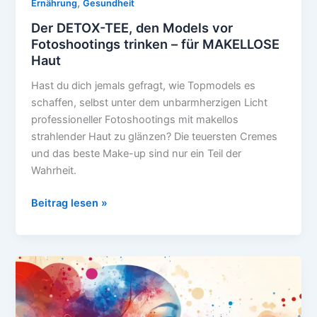
,
Ernährung
Gesundheit
Der DETOX-TEE, den Models vor
Fotoshootings trinken – für MAKELLOSE
Haut
Hast du dich jemals gefragt, wie Topmodels es
schaffen, selbst unter dem unbarmherzigen Licht
professioneller Fotoshootings mit makellos
strahlender Haut zu glänzen? Die teuersten Cremes
und das beste Make-up sind nur ein Teil der
Wahrheit.
Der
Beitrag lesen »
DETOX-
TEE,
den
Models
vor
Fotoshootings