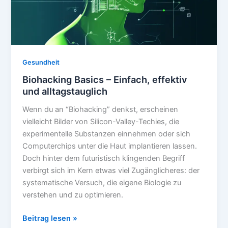
Gesundheit
Biohacking Basics – Einfach, effektiv
und alltagstauglich
Wenn du an “Biohacking” denkst, erscheinen
vielleicht Bilder von Silicon-Valley-Techies, die
experimentelle Substanzen einnehmen oder sich
Computerchips unter die Haut implantieren lassen.
Doch hinter dem futuristisch klingenden Begriff
verbirgt sich im Kern etwas viel Zugänglicheres: der
systematische Versuch, die eigene Biologie zu
verstehen und zu optimieren.
Biohacking
Beitrag lesen »