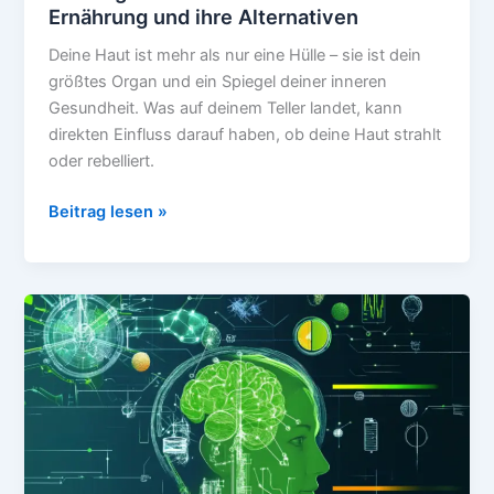
Ernährung und ihre Alternativen
Deine Haut ist mehr als nur eine Hülle – sie ist dein
größtes Organ und ein Spiegel deiner inneren
Gesundheit. Was auf deinem Teller landet, kann
direkten Einfluss darauf haben, ob deine Haut strahlt
oder rebelliert.
Die
Beitrag lesen »
10
größten
Hautfeinde
in
deiner
Ernährung
und
ihre
Alternativen