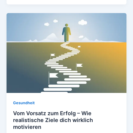
fit
–
Warum
Wasser
der
Schlüssel
zu
mehr
Energie
ist
Gesundheit
Vom Vorsatz zum Erfolg – Wie
realistische Ziele dich wirklich
motivieren