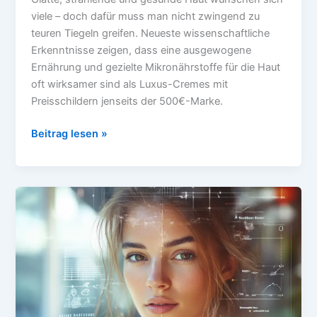
viele – doch dafür muss man nicht zwingend zu
teuren Tiegeln greifen. Neueste wissenschaftliche
Erkenntnisse zeigen, dass eine ausgewogene
Ernährung und gezielte Mikronährstoffe für die Haut
oft wirksamer sind als Luxus-Cremes mit
Preisschildern jenseits der 500€-Marke.
5
Beitrag lesen »
Mikronährstoffe
für
strahlende
Haut:
Natürliche
Pflege
von
innen
statt
teurer