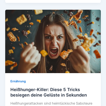
Kraft
der
Mikronährstoffe:
Warum
deine
Diät
scheitert
Ernährung
Heißhunger-Killer: Diese 5 Tricks
besiegen deine Gelüste in Sekunden
Heißhungerattacken sind heimtückische Saboteure