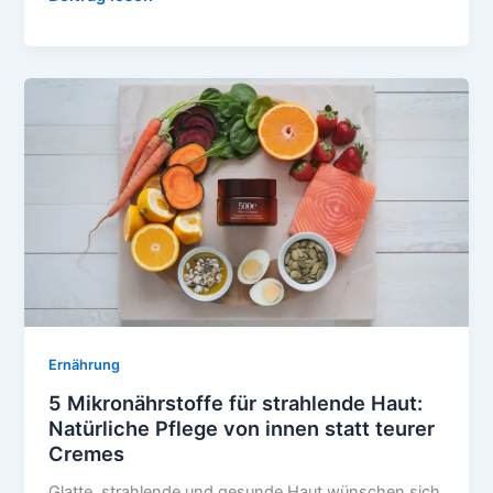
HYDRATION-
HACK,
den
Models
vor
Fotoshootings
nutzen
Ernährung
5 Mikronährstoffe für strahlende Haut:
Natürliche Pflege von innen statt teurer
Cremes
Glatte, strahlende und gesunde Haut wünschen sich