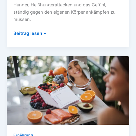
Hunger, Heißhungerattacken und das Gefühl,
ständig gegen den eigenen Körper ankämpfen zu
müssen.
Satt
Beitrag lesen »
und
schlank:
Das
Geheimnis
des
Abnehmens
ohne
Hungergefühl
enthüllt
Ernährung