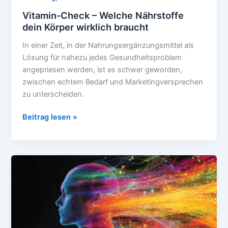
Vitamin-Check – Welche Nährstoffe
dein Körper wirklich braucht
In einer Zeit, in der Nahrungsergänzungsmittel als
Lösung für nahezu jedes Gesundheitsproblem
angepriesen werden, ist es schwer geworden,
zwischen echtem Bedarf und Marketingversprechen
zu unterscheiden.
Vitamin-
Beitrag lesen »
Check
–
Welche
Nährstoffe
dein
Körper
wirklich
braucht