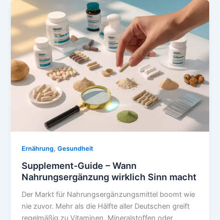
Lebensmittel
sind
deine
Verbündeten
für
die
Nacht
,
Ernährung
Gesundheit
Supplement-Guide – Wann
Nahrungsergänzung wirklich Sinn macht
Der Markt für Nahrungsergänzungsmittel boomt wie
nie zuvor. Mehr als die Hälfte aller Deutschen greift
regelmäßig zu Vitaminen, Mineralstoffen oder