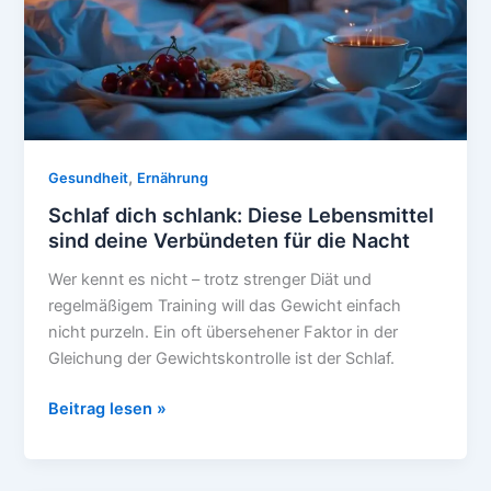
,
Gesundheit
Ernährung
Schlaf dich schlank: Diese Lebensmittel
sind deine Verbündeten für die Nacht
Wer kennt es nicht – trotz strenger Diät und
regelmäßigem Training will das Gewicht einfach
nicht purzeln. Ein oft übersehener Faktor in der
Gleichung der Gewichtskontrolle ist der Schlaf.
Schlaf
Beitrag lesen »
dich
schlank:
Diese