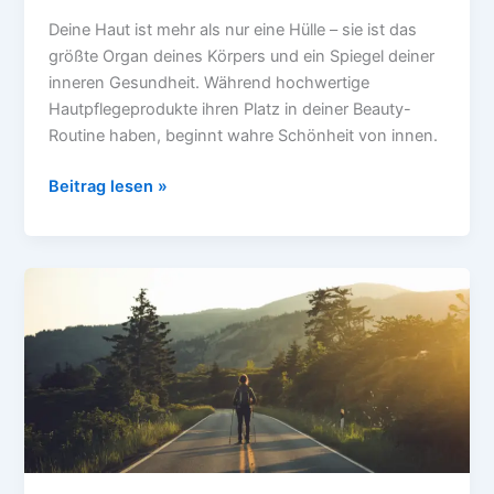
Deine Haut ist mehr als nur eine Hülle – sie ist das
größte Organ deines Körpers und ein Spiegel deiner
inneren Gesundheit. Während hochwertige
Hautpflegeprodukte ihren Platz in deiner Beauty-
Routine haben, beginnt wahre Schönheit von innen.
Hautgesundheit
Beitrag lesen »
von
innen
–
7
Ernährungstipps
für
einen
strahlenden
Teint