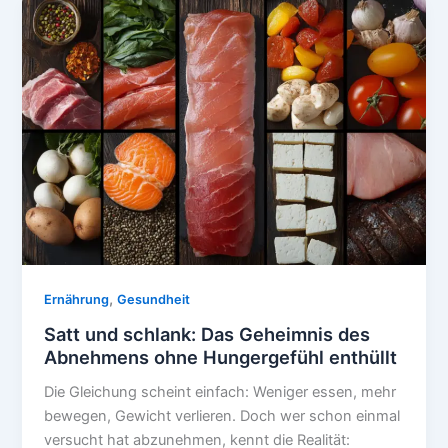
–
Finde
dein
inneres
Gleichgewicht
,
Ernährung
Gesundheit
Satt und schlank: Das Geheimnis des
Abnehmens ohne Hungergefühl enthüllt
Die Gleichung scheint einfach: Weniger essen, mehr
bewegen, Gewicht verlieren. Doch wer schon einmal
versucht hat abzunehmen, kennt die Realität: