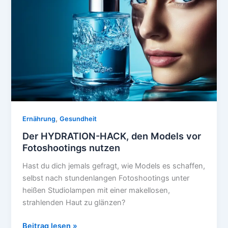
mit
sofort
sichtbaren
Ergebnissen
,
Ernährung
Gesundheit
Der HYDRATION-HACK, den Models vor
Fotoshootings nutzen
Hast du dich jemals gefragt, wie Models es schaffen,
selbst nach stundenlangen Fotoshootings unter
heißen Studiolampen mit einer makellosen,
strahlenden Haut zu glänzen?
Der
Beitrag lesen »