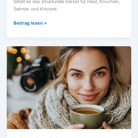
bildet es das strukturelle Gerüst für Haut, Knochen,
Sehnen und Knorpel.
VERGISS
Beitrag lesen »
Kollagen-
Shots!
DIESE
5
Foods
boostern
dein
Kollagen
NATÜRLICH!