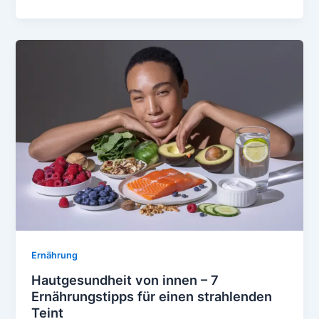
Basics
–
Einfach,
effektiv
und
alltagstauglich
Ernährung
Hautgesundheit von innen – 7
Ernährungstipps für einen strahlenden
Teint