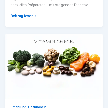
speziellen Präparaten – mit steigender Tendenz.
Supplement-
Beitrag lesen »
Guide
–
Wann
Nahrungsergänzung
wirklich
Sinn
macht
,
Ernährung
Gesundheit