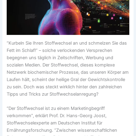
“Kurbeln Sie Ihren Stoffwechsel an und schmelzen Sie das
Fett im Schlaf!” – solche verlockenden Versprechen
begegnen uns täglich in Zeitschriften, Werbung und
sozialen Medien. Der Stoffwechsel, dieses komplexe
Netzwerk biochemischer Prozesse, das unseren Körper am
Laufen hält, scheint der heilige Gral der Gewichtskontrolle
zu sein. Doch was steckt wirklich hinter den zahlreichen
Tipps und Tricks zur Stoffwechselanregung?
“Der Stoffwechsel ist zu einem Marketingbegriff
verkommen”, erklärt Prof. Dr. Hans-Georg Joost,
Stoffwechselexperte am Deutschen Institut für
Ernährungsforschung. “Zwischen wissenschaftlichen