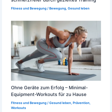
Fitness und Bewegung
/
Bewegung
,
Gesund leben
Ohne Geräte zum Erfolg – Minimal-
Equipment-Workouts für zu Hause
Fitness und Bewegung
/
Gesund leben
,
Prävention
,
Workouts