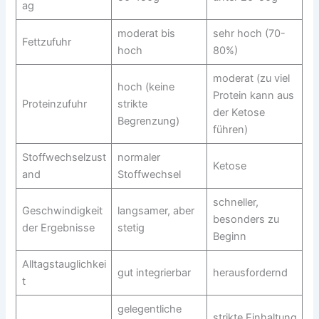
ag
moderat bis
sehr hoch (70-
Fettzufuhr
hoch
80%)
moderat (zu viel
hoch (keine
Protein kann aus
Proteinzufuhr
strikte
der Ketose
Begrenzung)
führen)
Stoffwechselzust
normaler
Ketose
and
Stoffwechsel
schneller,
Geschwindigkeit
langsamer, aber
besonders zu
der Ergebnisse
stetig
Beginn
Alltagstauglichkei
gut integrierbar
herausfordernd
t
gelegentliche
strikte Einhaltung